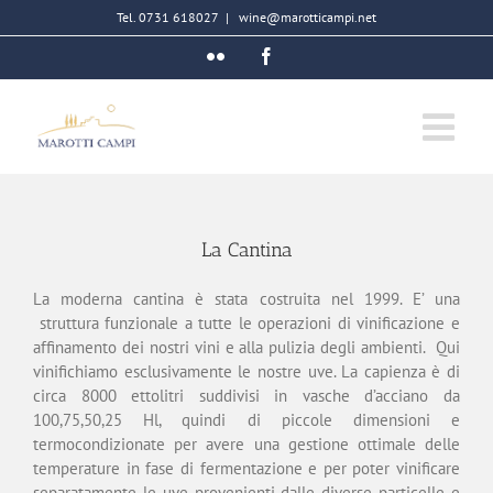
Salta
Tel. 0731 618027
|
wine@marotticampi.net
al
Flickr
Facebook
contenuto
La Cantina
La moderna cantina è stata costruita nel 1999. E’ una
struttura funzionale a tutte le operazioni di vinificazione e
affinamento dei nostri vini e alla pulizia degli ambienti. Qui
vinifichiamo esclusivamente le nostre uve. La capienza è di
circa 8000 ettolitri suddivisi in vasche d’acciano da
100,75,50,25 Hl, quindi di piccole dimensioni e
termocondizionate per avere una gestione ottimale delle
temperature in fase di fermentazione e per poter vinificare
separatamente le uve provenienti dalle diverse particelle e