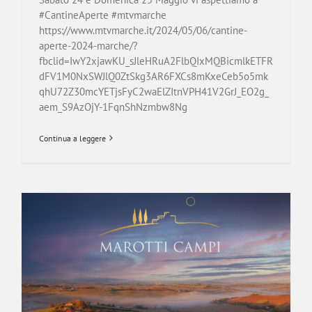
#CantineAperte #mtvmarche
https://www.mtvmarche.it/2024/05/06/cantine-
aperte-2024-marche/?
fbclid=IwY2xjawKU_sJleHRuA2FlbQIxMQBicmlkETFR
dFV1M0NxSWJlQ0ZtSkg3AR6FXCs8mKxeCeb5o5mk
qhU72Z30mcYETjsFyC2waElZItnVPH41V2GrJ_EO2g_
aem_S9AzOjY-1FqnShNzmbw8Ng
Continua a leggere