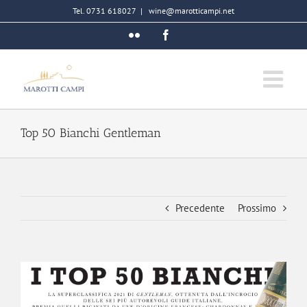
Salta
Tel. 0731 618027
|
wine@marotticampi.net
al
Flickr
Facebook
contenuto
Top 50 Bianchi Gentleman
Precedente
Prossimo
Ingrandisci
immagine