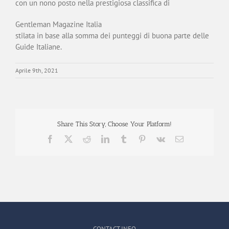
con un nono posto nella prestigiosa classifica di
Gentleman Magazine Italia
stilata in base alla somma dei punteggi di buona parte delle
Guide Italiane.
Aprile 9th, 2021
Share This Story, Choose Your Platform!
Facebook
X
Reddit
LinkedIn
Tumblr
Pinterest
Vk
Email
CONTACT INFO