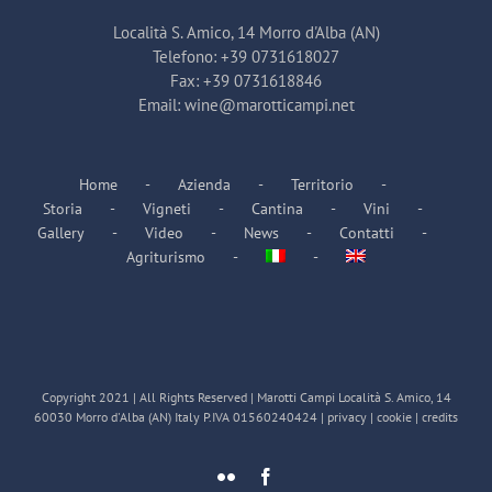
Località S. Amico, 14 Morro d'Alba (AN)
Telefono:
+39 0731618027
Fax:
+39 0731618846
Email:
wine@marotticampi.net
Home
Azienda
Territorio
Storia
Vigneti
Cantina
Vini
Gallery
Video
News
Contatti
Agriturismo
Copyright 2021 | All Rights Reserved | Marotti Campi Località S. Amico, 14
60030 Morro d'Alba (AN) Italy P.IVA 01560240424 |
privacy
|
cookie
|
credits
Flickr
Facebook