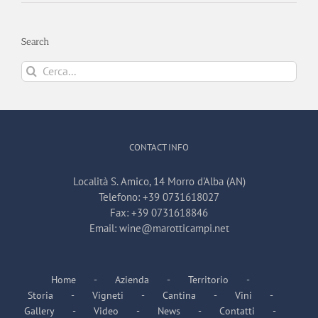
Search
Cerca
per:
CONTACT INFO
Località S. Amico, 14 Morro d'Alba (AN)
Telefono:
+39 0731618027
Fax:
+39 0731618846
Email:
wine@marotticampi.net
Home
Azienda
Territorio
Storia
Vigneti
Cantina
Vini
Gallery
Video
News
Contatti