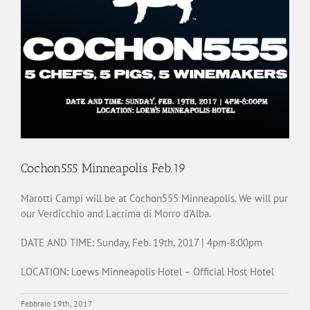
Cochon555 Minneapolis Feb.19
Marotti Campi will be at Cochon555 Minneapolis. We will pur
our Verdicchio and Lacrima di Morro d’Alba.
DATE AND TIME: Sunday, Feb. 19th, 2017 | 4pm-8:00pm
LOCATION: Loews Minneapolis Hotel – Official Host Hotel
Febbraio 19th, 2017