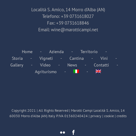
Località S. Amico, 14 Morro d'Alba (AN)
Telefono:
+39 0731618027
Fax:
+39 0731618846
Email:
wine@marotticampi.net
Home
Azienda
Territorio
Storia
Vigneti
Cantina
Vini
Gallery
Video
News
Contatti
Agriturismo
Copyright 2021 | All Rights Reserved | Marotti Campi Località S. Amico, 14
60030 Morro d'Alba (AN) Italy P.IVA 01560240424 |
privacy
|
cookie
|
credits
Flickr
Facebook