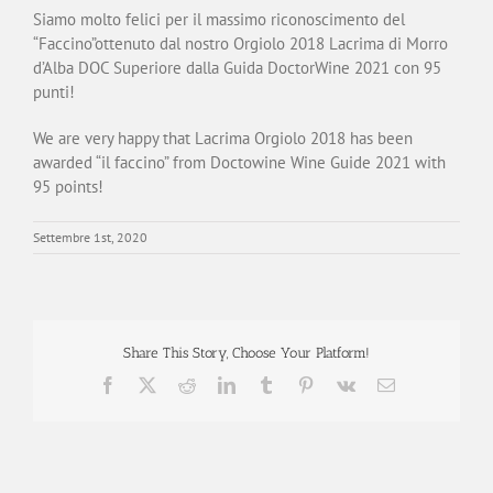
Siamo molto felici per il massimo riconoscimento del
“Faccino”ottenuto dal nostro Orgiolo 2018 Lacrima di Morro
d’Alba DOC Superiore dalla Guida
DoctorWine
2021 con 95
punti!
We are very happy that Lacrima Orgiolo 2018 has been
awarded “il faccino” from Doctowine Wine Guide 2021 with
95 points!
Settembre 1st, 2020
Share This Story, Choose Your Platform!
Facebook
X
Reddit
LinkedIn
Tumblr
Pinterest
Vk
Email