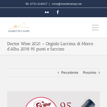
Salta
Tel. 0731 618027
|
wine@marotticampi.net
al
Flickr
Facebook
contenuto
Doctor Wine 2021 – Orgiolo Lacrima di Morro
d’Alba 2018 95 punti e faccino
Precedente
Prossimo
Ingrandisci
immagine