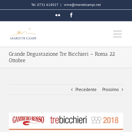
Salta
Tel. 0731 618027
|
wine@marotticampi.net
al
Flickr
Facebook
contenuto
Grande Degustazione Tre Bicchieri – Roma 22
Ottobre
Precedente
Prossimo
Ingrandisci
immagine