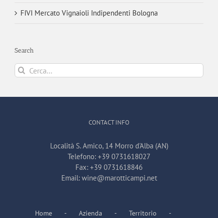
FIVI Mercato Vignaioli Indipendenti Bologna
Search
Cerca
per:
CONTACT INFO
Località S. Amico, 14 Morro d'Alba (AN)
Telefono:
+39 0731618027
Fax:
+39 0731618846
Email:
wine@marotticampi.net
Home
Azienda
Territorio