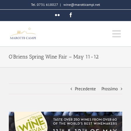
Salta
Tel. 0731 618027
|
wine@marotticampi.net
al
Flickr
Facebook
contenuto
O’Briens Spring Wine Fair – May 11-12
Precedente
Prossimo
Ingrandisci
immagine