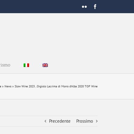
Flickr
Facebook
rismo
e
»
News
»
Slow Wine 2023 , Orgiolo Lacrima di Morro d’Alba 2020 TOP Wine
Precedente
Prossimo