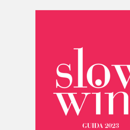
Ingrandisci
immagine