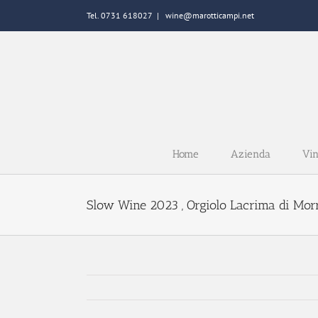
Salta
Tel. 0731 618027
|
wine@marotticampi.net
al
contenuto
Home
Azienda
Vin
Slow Wine 2023 , Orgiolo Lacrima di Mo