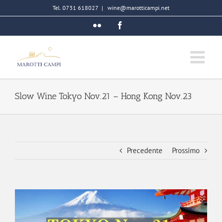
Salta
Tel. 0731 618027
|
wine@marotticampi.net
al
Flickr
Facebook
contenuto
Slow Wine Tokyo Nov.21 – Hong Kong Nov.23
Precedente
Prossimo
Ingrandisci
immagine