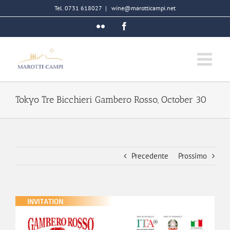
Salta
Tel. 0731 618027
|
wine@marotticampi.net
al
Flickr
Facebook
contenuto
Tokyo Tre Bicchieri Gambero Rosso, October 30
Precedente
Prossimo
Ingrandisci
immagine