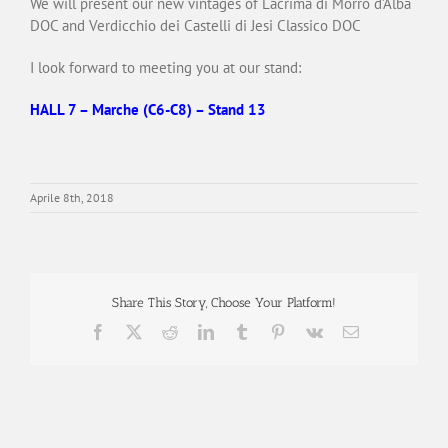
We will present our new vintages of Lacrima di Morro d’Alba
DOC and Verdicchio dei Castelli di Jesi Classico DOC
I look forward to meeting you at our stand:
HALL 7 – Marche (C6-C8) – Stand 13
Aprile 8th, 2018
Share This Story, Choose Your Platform!
Facebook
X
Reddit
LinkedIn
Tumblr
Pinterest
Vk
Email