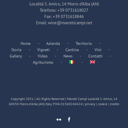
Località S. Amico, 14 Morro d'Alba (AN)
Telefono:
+39 0731618027
Fax:
+39 0731618846
Email:
wine@marotticampi.net
Home
Azienda
Territorio
Storia
Vigneti
Cantina
Vini
Gallery
Video
News
Contatti
Agriturismo
Copyright 2021 | All Rights Reserved | Marotti Campi Località S. Amico, 14
60030 Morro d'Alba (AN) Italy P.IVA 01560240424 |
privacy
|
cookie
|
credits
Flickr
Facebook