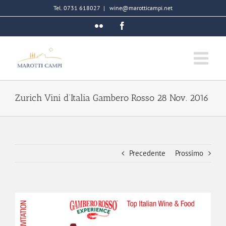
Salta
Tel. 0731 618027
|
wine@marotticampi.net
al
Flickr
Facebook
contenuto
Zurich Vini d’Italia Gambero Rosso 28 Nov. 2016
Precedente
Prossimo
Ingrandisci
immagine