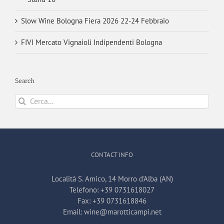
Slow Wine Bologna Fiera 2026 22-24 Febbraio
FIVI Mercato Vignaioli Indipendenti Bologna
Search
Cerca
per:
CONTACT INFO
Località S. Amico, 14 Morro d'Alba (AN)
Telefono:
+39 0731618027
Fax:
+39 0731618846
Email:
wine@marotticampi.net