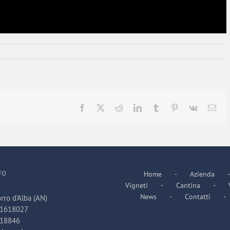
Facebook
X
Reddit
LinkedIn
Tumblr
Pinterest
Vk
Ema
FO
Home
Azienda
Vigneti
Cantina
News
Contatti
rro d'Alba (AN)
31618027
618846