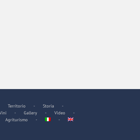
il
Territorio
Storia
Vini
Gallery
Video
Agriturismo