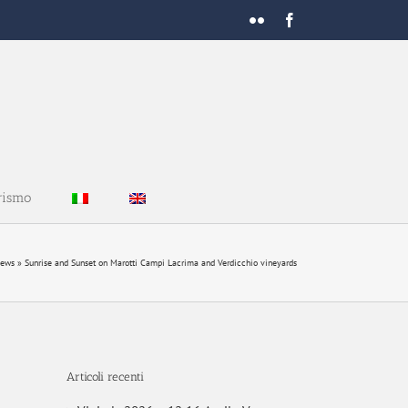
Flickr
Facebook
rismo
ews
»
Sunrise and Sunset on Marotti Campi Lacrima and Verdicchio vineyards
Articoli recenti