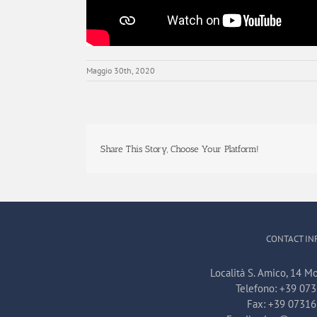
Maggio 30th, 2020
Share This Story, Choose Your Platform!
CONTACT IN
Località S. Amico, 14 Mo
Telefono:
+39 07
Fax:
+39 0731