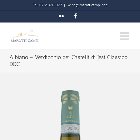
Salta
Tel. 0731 618027
|
wine@marotticampi.net
al
Flickr
Facebook
contenuto
Albiano – Verdicchio dei Castelli di Jesi Classico
DOC