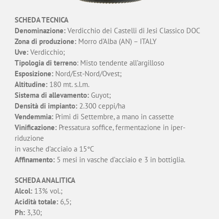
SCHEDA TECNICA
Denominazione:
Verdicchio dei Castelli di Jesi Classico DOC
Zona di produzione:
Morro d’Alba (AN) – ITALY
Uve:
Verdicchio;
Tipologia di terreno
: Misto tendente all’argilloso
Esposizione:
Nord/Est-Nord/Ovest;
Altitudine:
180 mt. s.l.m.
Sistema di allevamento:
Guyot;
Densità di impianto:
2.300 ceppi/ha
Vendemmia:
Primi di Settembre, a mano in cassette
Vinificazione:
Pressatura soffice, fermentazione in iper-
riduzione
in vasche d’acciaio a 15°C
Affinamento:
5 mesi in vasche d’acciaio e 3 in bottiglia.
SCHEDA ANALITICA
Alcol:
13% vol.;
Acidità totale:
6,5;
Ph:
3,30;