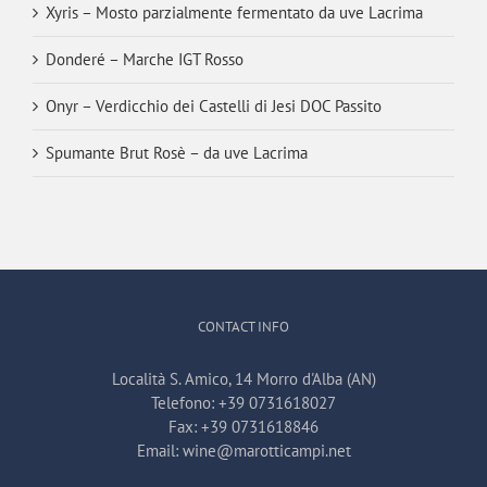
Xyris – Mosto parzialmente fermentato da uve Lacrima
Donderé – Marche IGT Rosso
Onyr – Verdicchio dei Castelli di Jesi DOC Passito
Spumante Brut Rosè – da uve Lacrima
CONTACT INFO
Località S. Amico, 14 Morro d'Alba (AN)
Telefono:
+39 0731618027
Fax:
+39 0731618846
Email:
wine@marotticampi.net