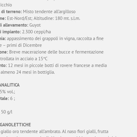
icchio
 di terreno:
Misto tendente all’argilloso
ne:
Est-Nord/Est; Altitudine: 180 mt. s.l.m.
i allevamento:
Guyot
i impianto:
2.300 ceppi/ha
ia:
appassimento dei grappoli in vigna, raccolta a fine
 – primi di Dicembre
ione:
Breve macerazione delle bucce e fermentazione
rollata in acciaio a 15°C
nto:
12 mesi in piccole botti di rovere francese a media
, almeno 24 mesi in bottiglia.
ANALITICA
5% vol.;
tale:
6 ;
50 g/l
GANOLETTICHE
giallo oro tendente all’ambrato. Al naso fiori gialli, frutta