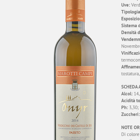
Uve:
Verd
Tipologia
Esposizio
Sistema d
Densità d
Vendemm
Novembre
Vinificaz
termocont
Affiname
tostatura
SCHEDA 
Alcol:
14,
Acidità to
Ph:
3,30;
Zuccheri:
NOTE OR
Di colore 