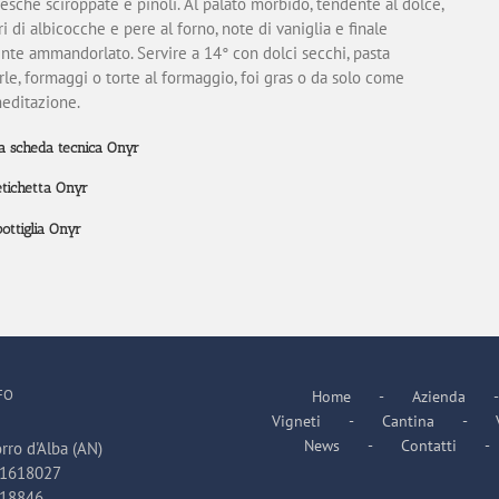
pesche sciroppate e pinoli. Al palato morbido, tendente al dolce,
i di albicocche e pere al forno, note di vaniglia e finale
te ammandorlato. Servire a 14° con dolci secchi, pasta
le, formaggi o torte al formaggio, foi gras o da solo come
editazione.
la scheda tecnica Onyr
etichetta Onyr
bottiglia Onyr
FO
Home
Azienda
Vigneti
Cantina
News
Contatti
rro d'Alba (AN)
31618027
618846