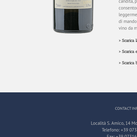
candita, 
consentor
leggermen
di mandor
vino da m
>
Scarica 
>
Scarica 
>
Scarica 
CONTACT IN
Località S. Amico, 14 Mo
Telefono:
+39 07
Fax:
+39 0731