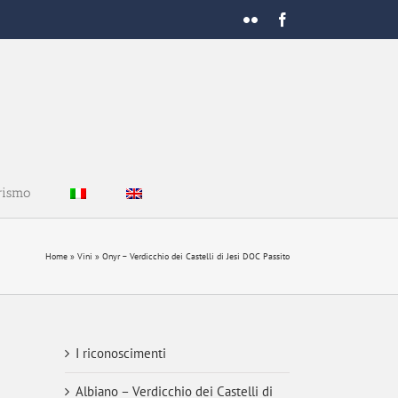
Flickr
Facebook
rismo
Home
»
Vini
»
Onyr – Verdicchio dei Castelli di Jesi DOC Passito
I riconoscimenti
Albiano – Verdicchio dei Castelli di