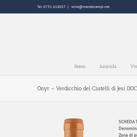
Salta
Tel. 0731 618027
|
wine@marotticampi.net
al
contenuto
Home
Azienda
Vin
Onyr – Verdicchio dei Castelli di Jesi DOC
SCHEDA 
Denomina
Zona di p