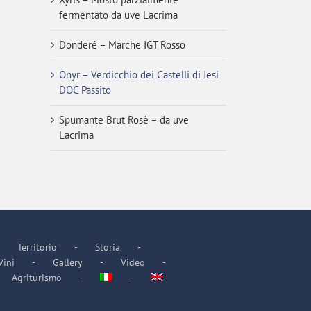
fermentato da uve Lacrima
Donderé – Marche IGT Rosso
Onyr – Verdicchio dei Castelli di Jesi
DOC Passito
Spumante Brut Rosè – da uve
Lacrima
Territorio
Storia
Vini
Gallery
Video
Agriturismo