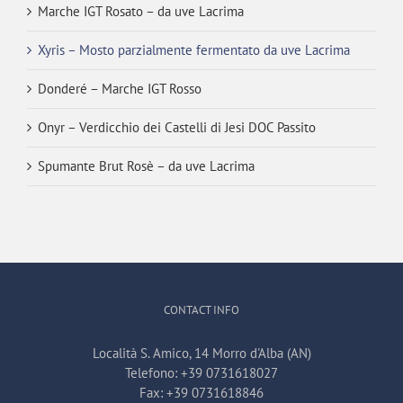
Marche IGT Rosato – da uve Lacrima
Xyris – Mosto parzialmente fermentato da uve Lacrima
Donderé – Marche IGT Rosso
Onyr – Verdicchio dei Castelli di Jesi DOC Passito
Spumante Brut Rosè – da uve Lacrima
CONTACT INFO
Località S. Amico, 14 Morro d'Alba (AN)
Telefono:
+39 0731618027
Fax:
+39 0731618846