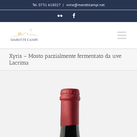
Salta
Tel. 0731 618027
|
wine@marotticampi.net
al
Flickr
Facebook
contenuto
Xyris – Mosto parzialmente fermentato da uve
Lacrima