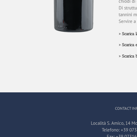
chiodi di
Di struttu
tannini m
Servire a
>
Scarica 
>
Scarica 
>
Scarica 
CONTACT IN
Località S. Amico, 14 Mo
Telefono:
+39 07
Fax:
+39 0731