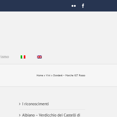
Flickr
Facebook
rismo
Home
»
Vini
»
Donderé – Marche IGT Rosso
I riconoscimenti
Albiano – Verdicchio dei Castelli di