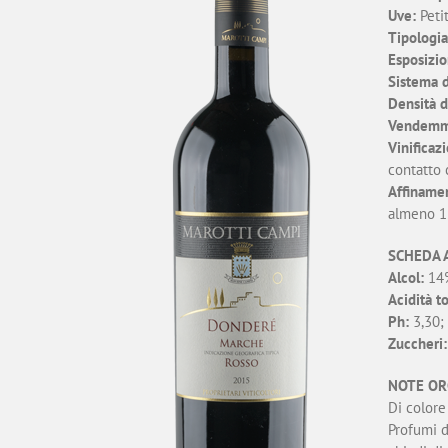
Uve:
Peti
Tipologia
Esposizio
Sistema d
Densità d
Vendemm
Vinificaz
contatto 
Affiname
almeno 12
SCHEDA 
Alcol:
14%
Acidità to
Ph:
3,30;
Zuccheri:
NOTE OR
Di colore
Profumi d