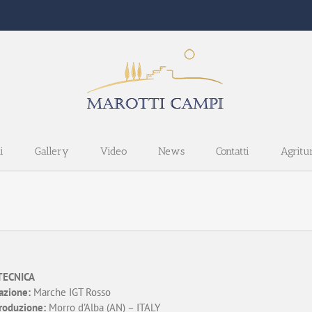
i
Gallery
Video
News
Contatti
Agritu
TECNICA
zione:
Marche IGT Rosso
roduzione:
Morro d’Alba (AN) – ITALY