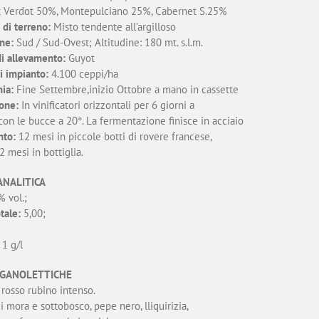
t Verdot 50%, Montepulciano 25%, Cabernet S.25%
 di terreno:
Misto tendente all’argilloso
ne:
Sud / Sud-Ovest; Altitudine: 180 mt. s.l.m.
i allevamento:
Guyot
i impianto:
4.100 ceppi/ha
ia:
Fine Settembre,inizio Ottobre a mano in cassette
ione:
In vinificatori orizzontali per 6 giorni a
con le bucce a 20°. La fermentazione finisce in acciaio
nto:
12 mesi in piccole botti di rovere francese,
 mesi in bottiglia.
ANALITICA
 vol.;
tale:
5,00;
1 g/l
GANOLETTICHE
 rosso rubino intenso.
i mora e sottobosco, pepe nero, lliquirizia,