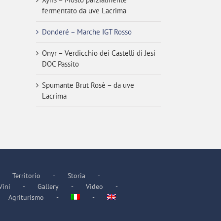
fermentato da uve Lacrima
Donderé – Marche IGT Rosso
Onyr – Verdicchio dei Castelli di Jesi
DOC Passito
Spumante Brut Rosè – da uve
Lacrima
Territorio
Storia
Vini
Gallery
Video
Agriturismo