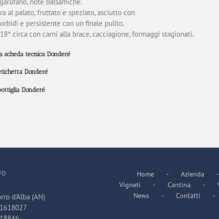
 garofano, note balsamiche.
ra al palato, fruttato e speziato, asciutto con
orbidi e persistente con un finale pulito.
 18° circa con carni alla brace, cacciagione, formaggi stagionati.
la scheda tecnica Donderé
etichetta Donderé
bottiglia Donderé
FO
Home
Azienda
Vigneti
Cantina
News
Contatti
rro d'Alba (AN)
31618027
618846