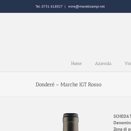
Salta
Tel. 0731 618027
|
wine@marotticampi.net
al
contenuto
Home
Azienda
Vin
Donderé – Marche IGT Rosso
SCHEDA 
Denomina
Zona di p